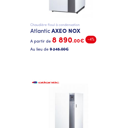
Chaudière fioul à condensation
Atlantic
AXEO NOX
8 890
-4%
.00€
A partir de
Au lieu de
9 245
.00€