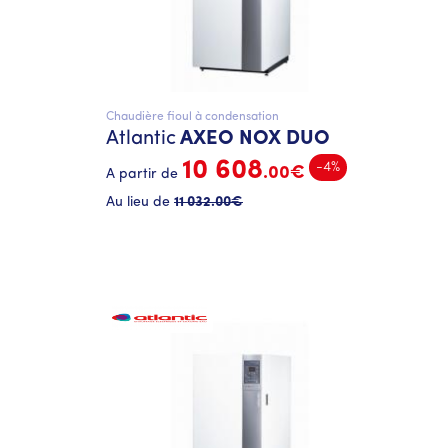
Chaudière fioul à condensation
Atlantic
AXEO NOX DUO
10 608
-4%
.00€
A partir de
Au lieu de
11 032
.00€