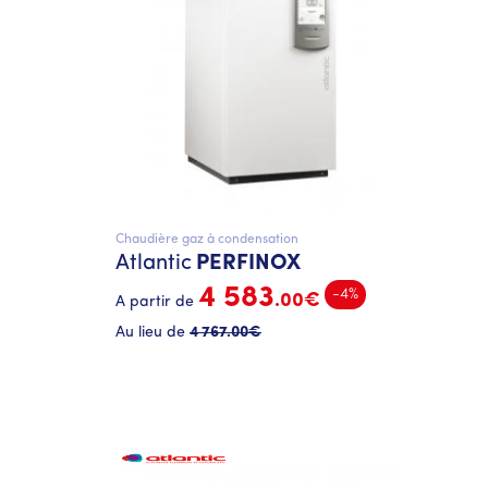
Chaudière gaz à condensation
Atlantic
PERFINOX
4 583
-4%
.00€
A partir de
Au lieu de
4 767
.00€