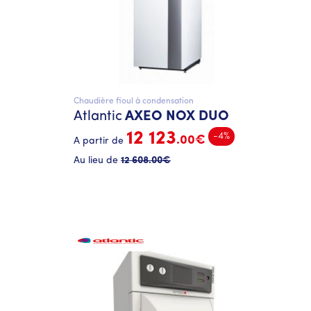
Chaudière fioul à condensation
Atlantic
AXEO NOX DUO
12 123
-4%
.00€
A partir de
Au lieu de
12 608
.00€