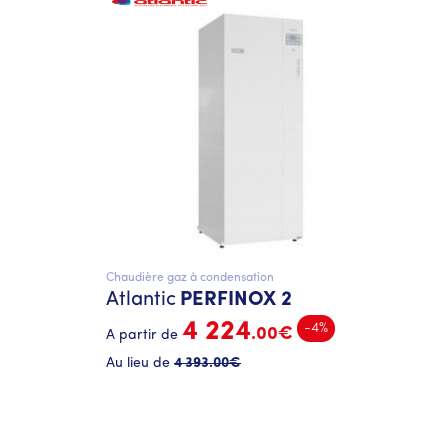
Chaudière gaz à condensation
Atlantic
PERFINOX 2
4 224
-4%
.00€
A partir de
Au lieu de
4 393
.00€