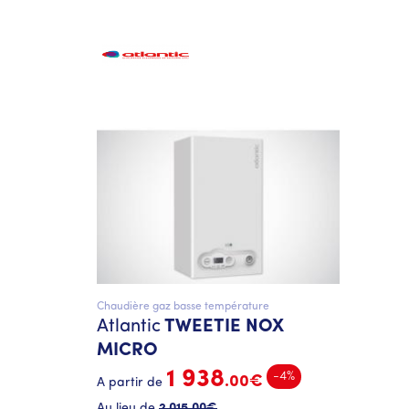
Chaudière gaz basse température
Atlantic
TWEETIE NOX
MICRO
1 938
-4%
.00€
A partir de
Au lieu de
2 015
.00€