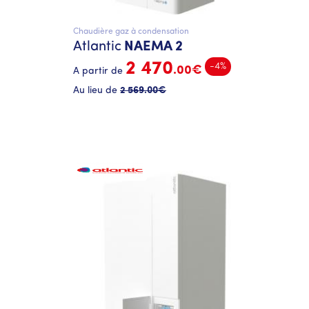
Chaudière gaz à condensation
Atlantic
NAEMA 2
2 470
-4%
.00€
A partir de
Au lieu de
2 569
.00€