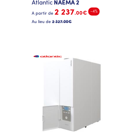
Atlantic
NAEMA 2
2 237
-4%
.00€
A partir de
Au lieu de
2 327
.00€