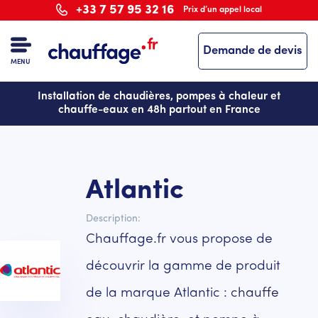
Aller
+33 7 57 95 32 16
Prix d’un appel local
au
contenu
Demande de devis
principal
MENU
Installation de chaudières, pompes à chaleur et
chauffe-eaux en 48h partout en France
Atlantic
Description
Chauffage.fr vous propose de
découvrir la gamme de produit
de la marque Atlantic :
chauffe