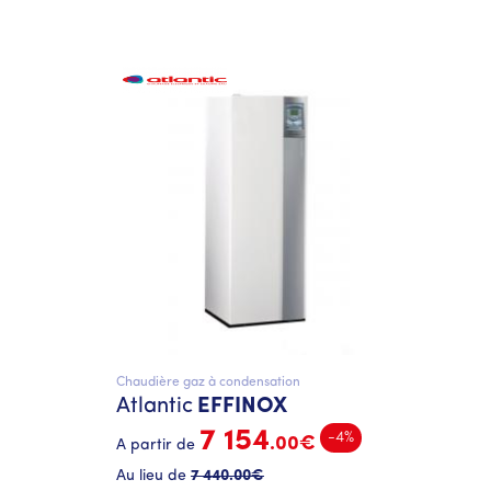
Chaudière gaz à condensation
Atlantic
EFFINOX
7 154
-4%
.00€
A partir de
Au lieu de
7 440
.00€