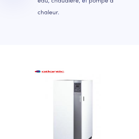
eau
,
chaudière
, et
pompe à
chaleur
.