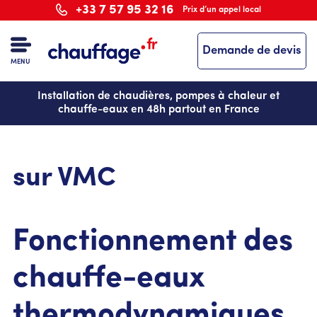
Aller
+33 7 57 95 32 16
Prix d’un appel local
au
contenu
Demande de devis
principal
MENU
Installation de chaudières, pompes à chaleur et
chauffe-eaux en 48h partout en France
sur VMC
Fonctionnement des
chauffe-eaux
thermodynamiques