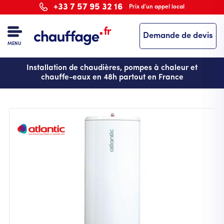
Aller
+33 7 57 95 32 16
Prix d’un appel local
au
contenu
Demande de devis
principal
MENU
Installation de chaudières, pompes à chaleur et
chauffe-eaux en 48h partout en France