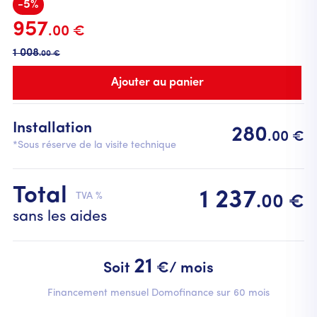
-5%
957
.00 €
1 008
.00 €
Installation
280
.00 €
*Sous réserve de la visite technique
Total
1 237
TVA %
.00 €
sans les aides
21
Soit
€/ mois
Financement mensuel Domofinance sur 60 mois