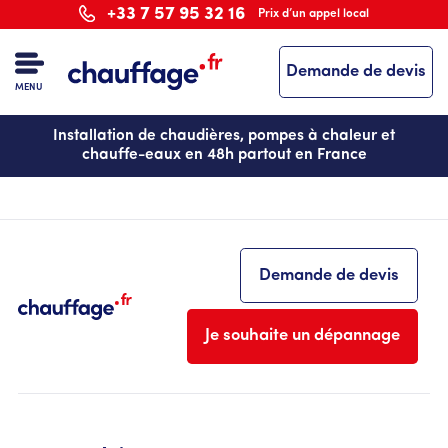
Aller
+33 7 57 95 32 16
Prix d’un appel local
au
contenu
Demande de devis
principal
MENU
Installation de chaudières, pompes à chaleur et
chauffe-eaux en 48h partout en France
Demande de devis
Je souhaite un dépannage