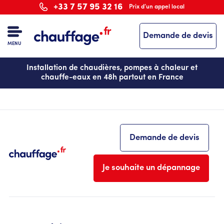
Aller
+33 7 57 95 32 16
Prix d’un appel local
au
contenu
Demande de devis
principal
MENU
Installation de chaudières, pompes à chaleur et
chauffe-eaux en 48h partout en France
Demande de devis
Je souhaite un dépannage