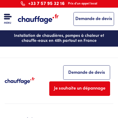
Aller
+33 7 57 95 32 16
Prix d’un appel local
au
contenu
Demande de devis
principal
MENU
Installation de chaudières, pompes à chaleur et
chauffe-eaux en 48h partout en France
Demande de devis
Je souhaite un dépannage