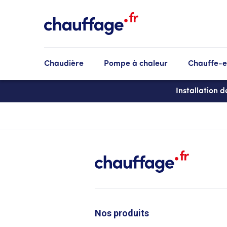
Aller
au
contenu
principal
Chaudière
Pompe à chaleur
Chauffe-
Installation 
Nos produits