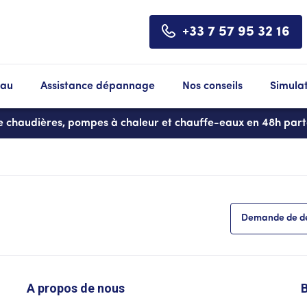
+33 7 57 95 32 16
eau
Assistance dépannage
Nos conseils
Simula
de chaudières, pompes à chaleur et chauffe-eaux en 48h par
Demande de de
A propos de nous
B