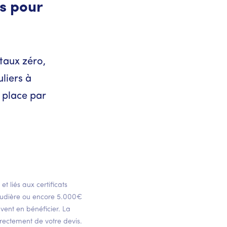
es pour
taux zéro,
uliers à
n place par
 liés aux certificats
audière ou encore 5.000€
ent en bénéficier. La
irectement de votre devis.