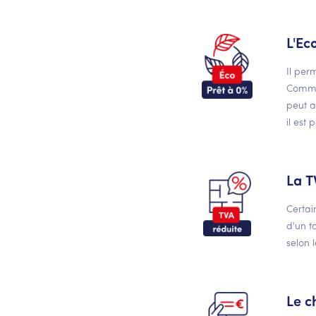
L'Ec
Il per
Comme 
peut a
il est
La T
Certai
d'un t
selon l
Le c