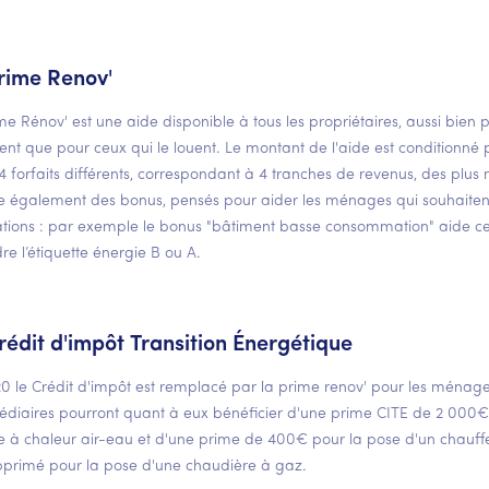
rime Renov'
me Rénov' est une aide disponible à tous les propriétaires, aussi bien 
nt que pour ceux qui le louent. Le montant de l'aide est conditionné pa
 4 forfaits différents, correspondant à 4 tranches de revenus, des plus
ste également des bonus, pensés pour aider les ménages qui souhaiten
tions : par exemple le bonus "bâtiment basse consommation" aide ceu
dre l’étiquette énergie B ou A.
rédit d'impôt Transition Énergétique
0 le Crédit d'impôt est remplacé par la prime renov' pour les ménag
édiaires pourront quant à eux bénéficier d'une prime CITE de 2 000€ p
à chaleur air-eau et d'une prime de 400€ pour la pose d'un chauf
pprimé pour la pose d'une chaudière à gaz.