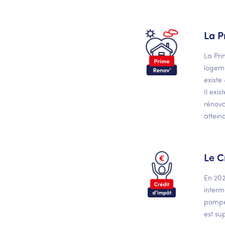
La P
La Pri
logeme
existe
Il exi
rénova
attein
Le C
En 202
interm
pompe 
est su