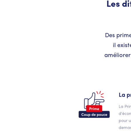
Les di
Des prime
il exis
améliorer 
La p
La Pri
d'écon
pour u
demand