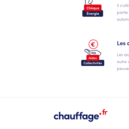
Il s'u
partie
autom
Les 
Les ai
autre 
peuven