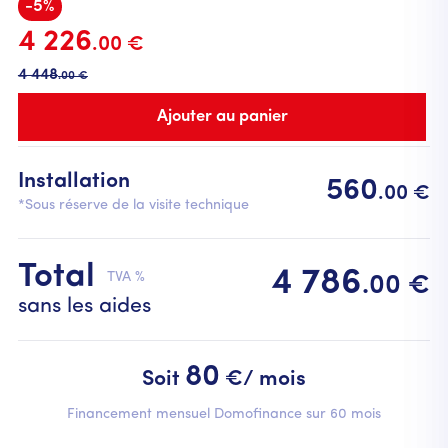
-5%
4 226
.00 €
4 448
.00 €
Installation
560
.00 €
*Sous réserve de la visite technique
Total
4 786
TVA %
.00 €
sans les aides
80
Soit
€/ mois
Financement mensuel Domofinance sur 60 mois