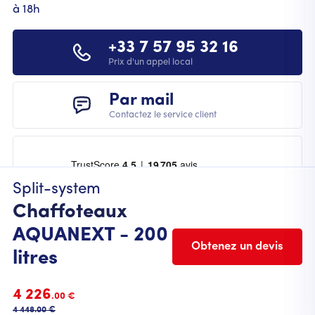
à 18h
+33 7 57 95 32 16
Prix d'un appel local
Par mail
Contactez le service client
Split-system
Chaffoteaux
AQUANEXT - 200
Obtenez un devis
litres
FOOTER
Mentions légales
Cookies
CGU
CGV
4 226
.00 €
Politique de protection des données
4 448
.00 €
© 2023 Chauffage.fr. Tous droits réservés