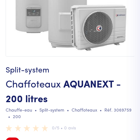
Split-system
Chaffoteaux
AQUANEXT -
200 litres
Chauffe-eau
•
Split-system
•
Chaffoteaux
• Réf.
3069759
•
200
0/5 • 0 avis