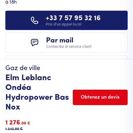
à 18h
+33 7 57 95 32 16
Prix d'un appel local
Par mail
Contactez le service client
Gaz de ville
Elm Leblanc
Ondéa
Hydropower Bas
Obtenez un devis
Nox
FOOTER
Mentions légales
Cookies
CGU
CGV
1 276
.00 €
Politique de protection des données
1 343
.00 €
© 2023 Chauffage.fr. Tous droits réservés