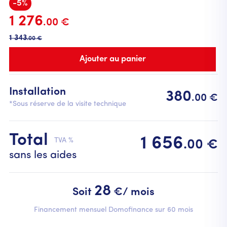
-5%
1 276
.00 €
1 343
.00 €
Installation
380
.00 €
*Sous réserve de la visite technique
Total
1 656
TVA %
.00 €
sans les aides
28
Soit
€/ mois
Financement mensuel Domofinance sur 60 mois