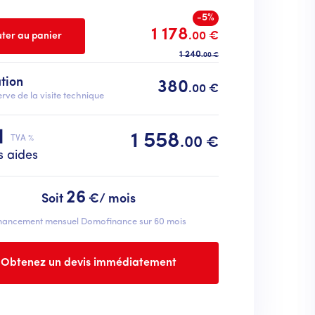
-5%
1 178
.00 €
1 240
.00 €
ation
380
.00 €
rve de la visite technique
l
1 558
TVA %
.00 €
s aides
26
Soit
€/ mois
nancement mensuel Domofinance sur 60 mois
Obtenez un devis immédiatement