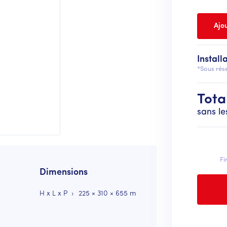
Install
*Sous rése
Tota
sans le
Fi
Dimensions
H x L x P
225 × 310 × 655 m