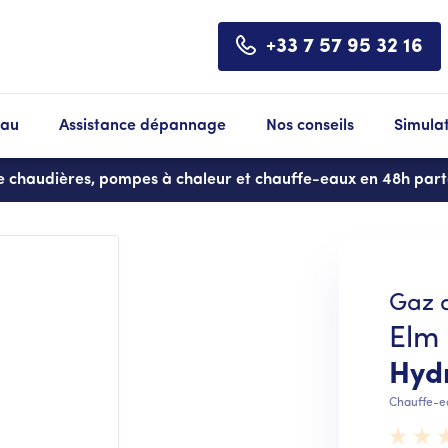
+33 7 57 95 32 16
eau
Assistance dépannage
Nos conseils
Simula
de chaudières, pompes à chaleur et chauffe-eaux en 48h par
Gaz d
Elm
Hyd
Chauffe-e