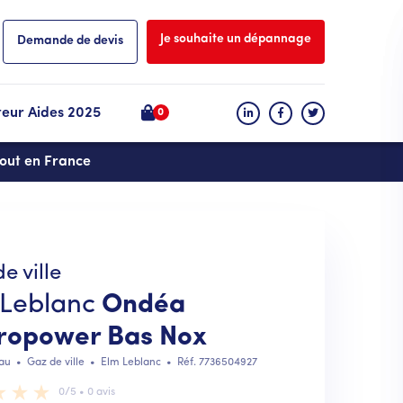
Je souhaite un dépannage
Demande de devis
teur Aides 2025
0
tout en France
e ville
 Leblanc
Ondéa
ropower Bas Nox
au
•
Gaz de ville
•
Elm Leblanc
• Réf.
7736504927
0/5 • 0 avis