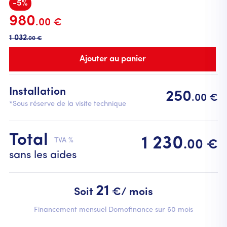
-5%
980
.00 €
1 032
.00 €
Installation
250
.00 €
*Sous réserve de la visite technique
Total
1 230
TVA %
.00 €
sans les aides
21
Soit
€/ mois
Financement mensuel Domofinance sur 60 mois