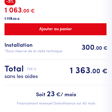
-5%
1 063
.00 €
1 119
.00 €
Installation
300
.00 €
*Sous réserve de la visite technique
Total
1 363
TVA %
.00 €
sans les aides
23
Soit
€/ mois
Financement mensuel Domofinance sur 60 mois