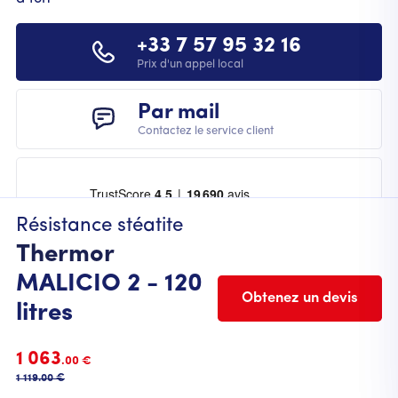
+33 7 57 95 32 16
Prix d'un appel local
Par mail
Contactez le service client
Résistance stéatite
Thermor
MALICIO 2 - 120
Obtenez un devis
litres
FOOTER
Mentions légales
Cookies
CGU
CGV
1 063
.00 €
Politique de protection des données
1 119
.00 €
© 2023 Chauffage.fr. Tous droits réservés