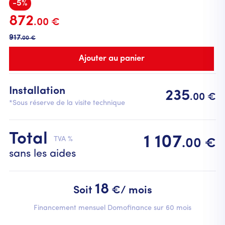
-5%
872
.00 €
917
.00 €
Installation
235
.00 €
*Sous réserve de la visite technique
Total
1 107
TVA %
.00 €
sans les aides
18
Soit
€/ mois
Financement mensuel Domofinance sur 60 mois