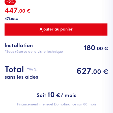
-5%
447
.00 €
471
.00 €
Installation
180
.00 €
*Sous réserve de la visite technique
Total
627
TVA %
.00 €
sans les aides
10
Soit
€/ mois
Financement mensuel Domofinance sur 60 mois