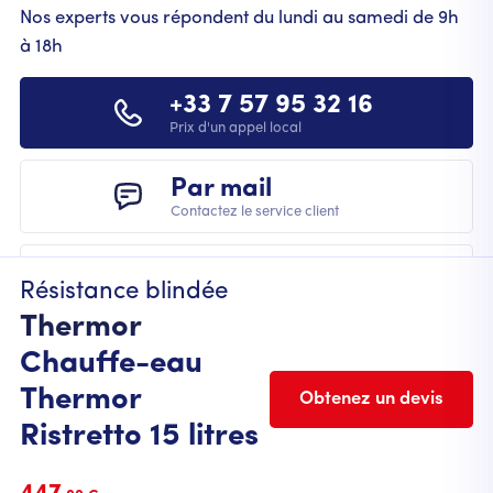
Nos experts vous répondent du lundi au samedi de 9h
à 18h
+33 7 57 95 32 16
Prix d'un appel local
Par mail
Contactez le service client
Résistance blindée
Thermor
Chauffe-eau
Thermor
Obtenez un devis
Ristretto 15 litres
FOOTER
Mentions légales
Cookies
CGU
CGV