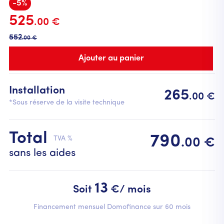
-5%
525
.00 €
552
.00 €
Installation
265
.00 €
*Sous réserve de la visite technique
Total
790
TVA %
.00 €
sans les aides
13
Soit
€/ mois
Financement mensuel Domofinance sur 60 mois