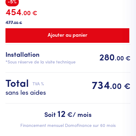
-5%
454
.00 €
477
.00 €
Installation
280
.00 €
*Sous réserve de la visite technique
Total
734
TVA %
.00 €
sans les aides
12
Soit
€/ mois
Financement mensuel Domofinance sur 60 mois