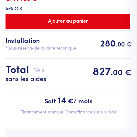
575
.00 €
Installation
280
.00 €
*Sous réserve de la visite technique
Total
827
TVA %
.00 €
sans les aides
14
Soit
€/ mois
Financement mensuel Domofinance sur 60 mois