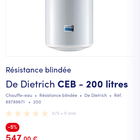
Résistance blindée
De Dietrich
CEB - 200 litres
Chauffe-eau
•
Résistance blindée
•
De Dietrich
• Réf.
89789671
•
200
0/5 • 0 avis
-5%
547
.00 €