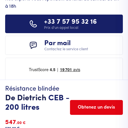
à 18h
+33 7 57 95 32 16
Prix d'un appel local
Par mail
Contactez le service client
Résistance blindée
De Dietrich
CEB -
200 litres
Obtenez un devis
FOOTER
Mentions légales
Cookies
CGU
CGV
547
.00 €
Politique de protection des données