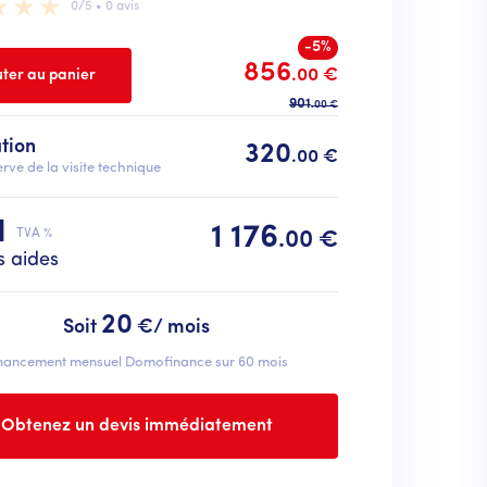
0/5 • 0 avis
-5%
856
.00 €
901
.00 €
ation
320
.00 €
rve de la visite technique
l
1 176
TVA %
.00 €
s aides
20
Soit
€/ mois
nancement mensuel Domofinance sur 60 mois
Obtenez un devis immédiatement