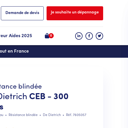
Je souhaite un dépannage
Demande de devis
teur Aides 2025
0
tout en France
tance blindée
ietrich
CEB - 300
es
au
•
Résistance blindée
•
De Dietrich
• Réf.
7605057