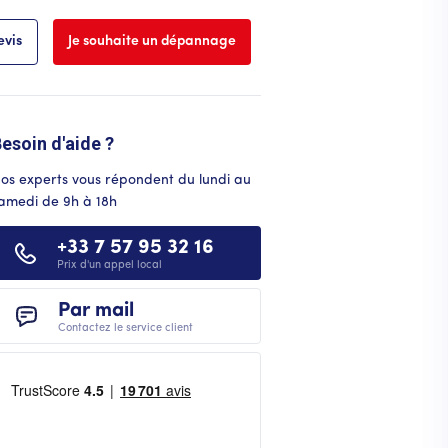
vis
Je souhaite un dépannage
esoin d'aide ?
os experts vous répondent du lundi au
amedi de 9h à 18h
+33 7 57 95 32 16
Prix d'un appel local
Par mail
Contactez le service client