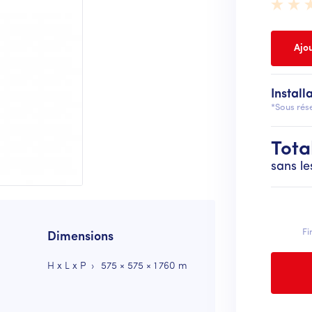
Install
*Sous rése
Tota
sans le
Fi
Dimensions
H x L x P
575 × 575 × 1 760 m