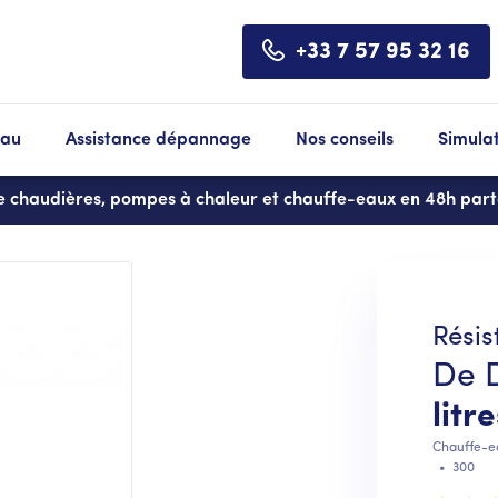
+33 7 57 95 32 16
eau
Assistance dépannage
Nos conseils
Simula
de chaudières, pompes à chaleur et chauffe-eaux en 48h par
Résis
De D
litr
Chauffe-e
•
300