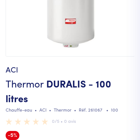
ACI
Thermor
DURALIS - 100
litres
Chauffe-eau
•
ACI
•
Thermor
• Réf.
261067
•
100
0/5 • 0 avis
-5%