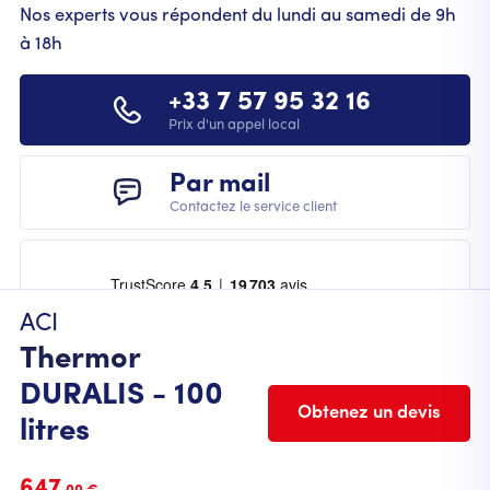
Nos experts vous répondent du lundi au samedi de 9h
à 18h
+33 7 57 95 32 16
Prix d'un appel local
Par mail
Contactez le service client
ACI
Thermor
DURALIS - 100
Obtenez un devis
litres
FOOTER
Mentions légales
Cookies
CGU
CGV
647