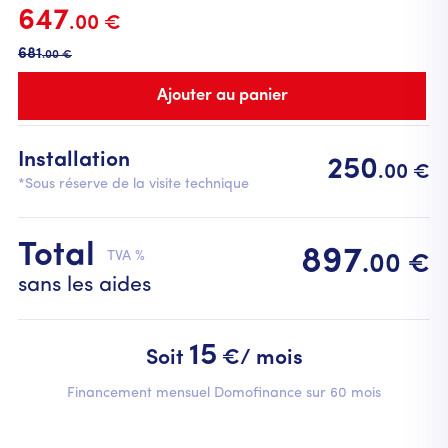
647
.00 €
681
.00 €
Installation
250
.00 €
*Sous réserve de la visite technique
Total
897
TVA %
.00 €
sans les aides
15
Soit
€/ mois
Financement mensuel Domofinance sur 60 mois