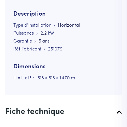
Description
Type d'installation
Horizontal
Puissance
2,2
kW
Garantie
5 ans
Réf Fabricant
251079
Dimensions
H x L x P
513 × 513 × 1 470 m
Fiche technique