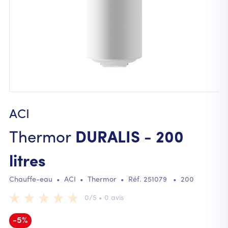
ACI
Thermor
DURALIS - 200
litres
Chauffe-eau
•
ACI
•
Thermor
• Réf.
251079
•
200
0/5 • 0 avis
-5%