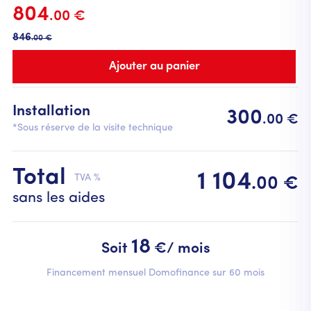
804
.00 €
846
.00 €
Installation
300
.00 €
*Sous réserve de la visite technique
Total
1 104
TVA %
.00 €
sans les aides
18
Soit
€/ mois
Financement mensuel Domofinance sur 60 mois