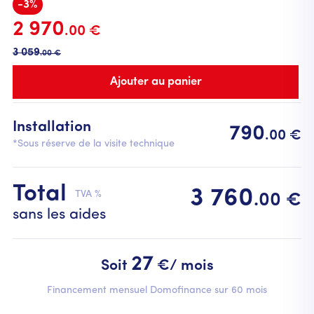
-3%
2 970
.00 €
3 059
.00 €
Installation
790
.00 €
*Sous réserve de la visite technique
Total
3 760
TVA %
.00 €
sans les aides
27
Soit
€/ mois
Financement mensuel Domofinance sur 60 mois