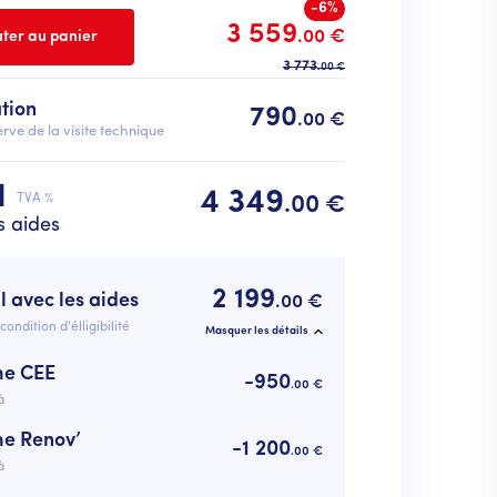
-6%
3 559
.00 €
3 773
.00 €
ation
790
.00 €
rve de la visite technique
l
4 349
TVA %
.00 €
s aides
2 199
l avec les aides
.00 €
condition d'élligibilité
Masquer les détails
me CEE
-950
.00 €
à
me Renov’
-1 200
.00 €
à