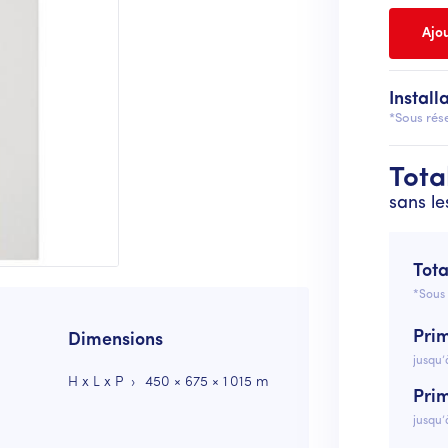
Install
*Sous rése
Tota
sans le
Tota
*Sous 
Pri
Dimensions
jusqu’
H x L x P
450 × 675 × 1 015 m
Pri
jusqu’