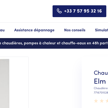
+33 7 57 95 32 16
eau
Assistance dépannage
Nos conseils
Simula
de chaudières, pompes à chaleur et chauffe-eaux en 48h par
Chau
Elm
Chaudière
771670152