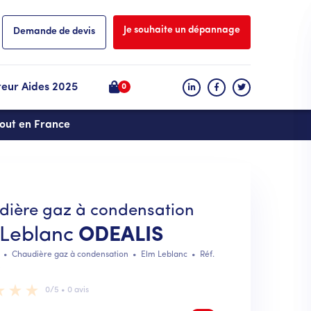
Je souhaite un dépannage
Demande de devis
teur Aides 2025
0
tout en France
dière gaz à condensation
 Leblanc
ODEALIS
•
Chaudière gaz à condensation
•
Elm Leblanc
• Réf.
8
0/5 • 0 avis