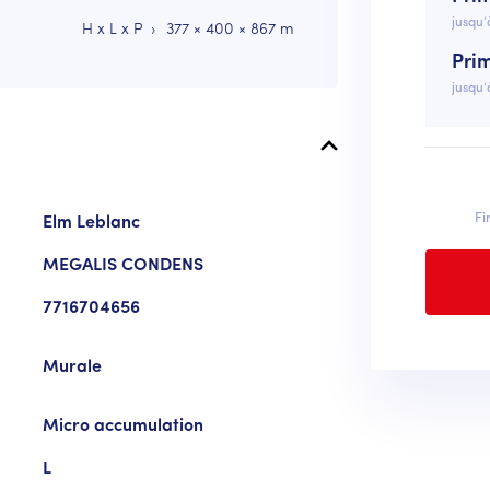
jusqu’
H x L x P
377 × 400 × 867 m
Pri
jusqu’
Fi
Elm Leblanc
MEGALIS CONDENS
7716704656
Murale
Micro accumulation
L