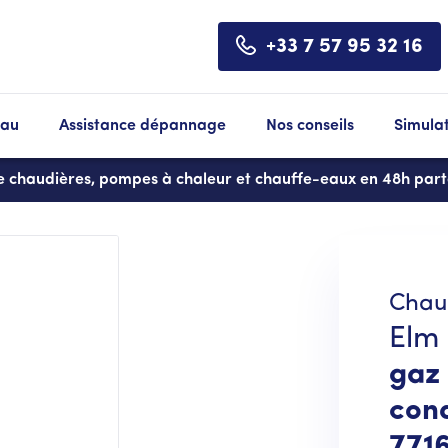
+33 7 57 95 32 16
eau
Assistance dépannage
Nos conseils
Simula
de chaudières, pompes à chaleur et chauffe-eaux en 48h par
Chau
Elm
gaz
cond
771