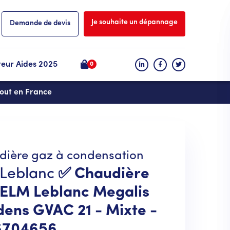
Je souhaite un dépannage
Demande de devis
teur Aides 2025
0
tout en France
dière gaz à condensation
 Leblanc
✅ Chaudière
 ELM Leblanc Megalis
ens GVAC 21 - Mixte -
6704656