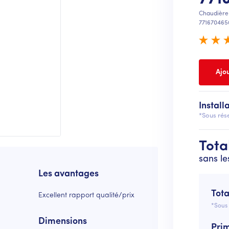
Chaudière
771670465
Install
*Sous rése
Tota
sans le
Les avantages
Tota
Excellent rapport qualité/prix
*Sous 
Dimensions
Pri