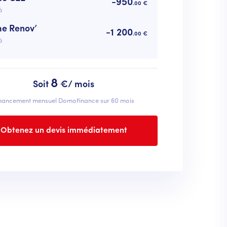
-950
.00 €
à
me Renov’
-1 200
.00 €
à
8
Soit
€/ mois
nancement mensuel Domofinance sur 60 mois
Obtenez un devis immédiatement