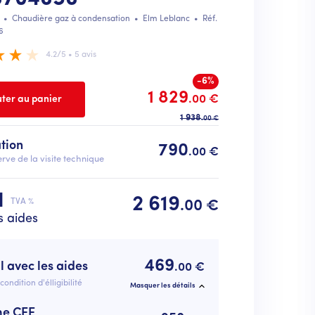
•
Chaudière gaz à condensation
•
Elm Leblanc
• Réf.
6
4.2/5 • 5 avis
-6%
1 829
.00 €
1 938
.00 €
ation
790
.00 €
rve de la visite technique
l
2 619
TVA %
.00 €
s aides
469
l avec les aides
.00 €
condition d'élligibilité
Masquer les détails
me CEE