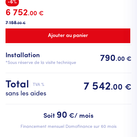
-6%
6 752
.00 €
7 158
.00 €
Installation
790
.00 €
*Sous réserve de la visite technique
Total
7 542
TVA %
.00 €
sans les aides
90
Soit
€/ mois
Financement mensuel Domofinance sur 60 mois