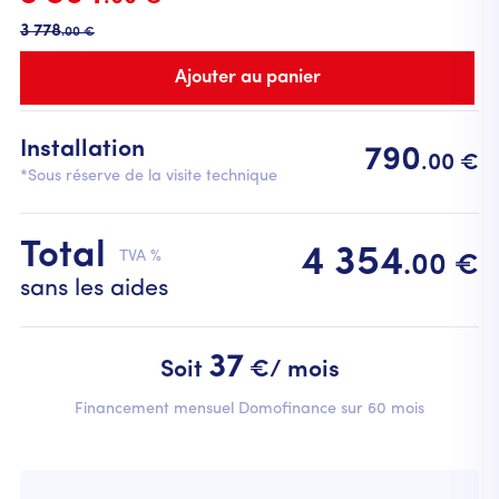
3 778
.00 €
Installation
790
.00 €
*Sous réserve de la visite technique
Total
4 354
TVA %
.00 €
sans les aides
37
Soit
€/ mois
Financement mensuel Domofinance sur 60 mois