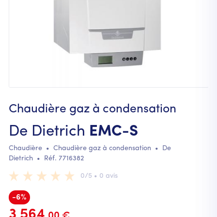
Chaudière gaz à condensation
De Dietrich
EMC-S
Chaudière
•
Chaudière gaz à condensation
•
De
Dietrich
• Réf.
7716382
0/5 • 0 avis
-6%
3 564
.00 €